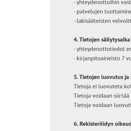
- yhteydenottoihin vas
- palvelujen tuottamin
- lakisääteisten velvoit
4. Tietojen säilytysaika
- yhteydenottotiedot e
- kirjanpitoaineisto 7 v
5. Tietojen luovutus ja 
Tietoja ei luovuteta ko
Tietoja voidaan siirtää
Tietoja voidaan luovutt
6. Rekisteröidyn oikeu