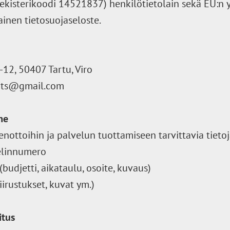
kisterikoodi 14521837) henkilötietolain sekä EU:n y
inen tietosuojaseloste.
12, 50407 Tartu, Viro
nts@gmail.com
me
ottoihin ja palvelun tuottamiseen tarvittavia tietoj
helinnumero
(budjetti, aikataulu, osoite, kuvaus)
piirustukset, kuvat ym.)
itus