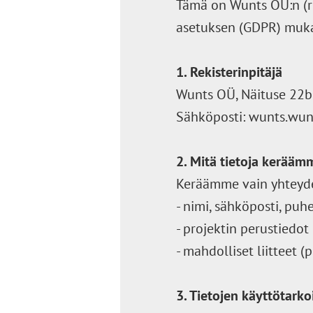
Tämä on Wunts OÜ:n (re
asetuksen (GDPR) muka
1. Rekisterinpitäjä
Wunts OÜ, Näituse 22b-
Sähköposti: wunts.wu
2. Mitä tietoja kerääm
Keräämme vain yhteyden
- nimi, sähköposti, pu
- projektin perustiedot 
- mahdolliset liitteet (
3. Tietojen käyttötarko