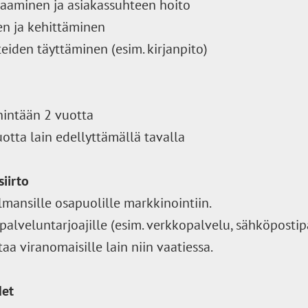
taaminen ja asiakassuhteen hoito
en ja kehittäminen
teiden täyttäminen (esim. kirjanpito)
nintään 2 vuotta
uotta lain edellyttämällä tavalla
siirto
lmansille osapuolille markkinointiin.
 palveluntarjoajille (esim. verkkopalvelu, sähköpostip
aa viranomaisille lain niin vaatiessa.
det