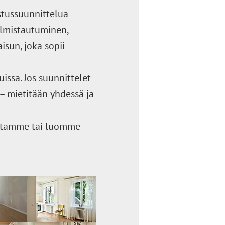
tussuunnittelua
almistautuminen,
sun, joka sopii
ssa. Jos suunnittelet
 – mietitään yhdessä ja
stamme tai luomme