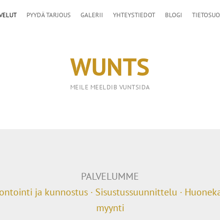
VELUT
PYYDÄ TARJOUS
GALERII
YHTEYSTIEDOT
BLOGI
TIETOSUO
WUNTS
MEILE MEELDIB VUNTSIDA
PALVELUMME
ontointi ja kunnostus · Sisustussuunnittelu · Huonek
myynti