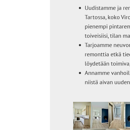
Uudistamme ja rem
Tartossa, koko Vi
pienempi pintaremo
toiveisiisi, tilan m
Tarjoamme neuvonta
remonttia etkä tied
löydetään toimiva,
Annamme vanhoill
niistä aivan uuden