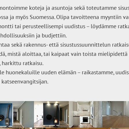
ontoimme koteja ja asuntoja sekä toteutamme sisus
rossa ja myös Suomessa. Olipa tavoitteena myyntiin v
ntti tai perusteellisempi uudistus – löydämme ratkai
ahdollisuuksiin ja budjettiin.
a sekä rakennus- että sisustussuunnittelun ratkaisui
ä, mistä aloittaa, tai kaipaat vain toista mielipidettä
 harkittu ratkaisu.
e huonekaluille uuden elämän – raikastamme, uudi
 katseenvangitsijan.